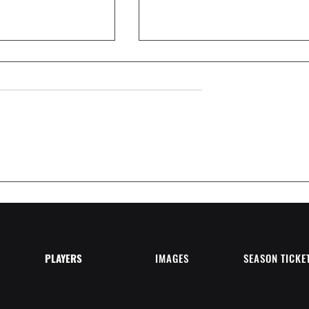
LO DE OVIEDO, NEW
MATCH REPORT SD COLLOTO 
2 OVIEDO CITY FC
PLAYERS
IMAGES
SEASON TICKE