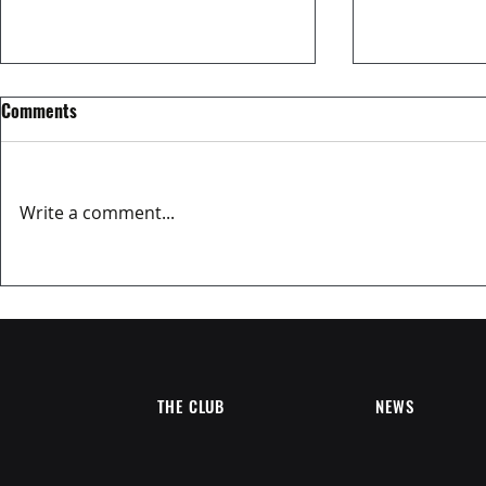
Comments
Write a comment...
MATCH REPORT OVIEDO CITY FC
EL MERCADIL
3-2 BERRON CF
SPONSOR
THE CLUB
NEWS