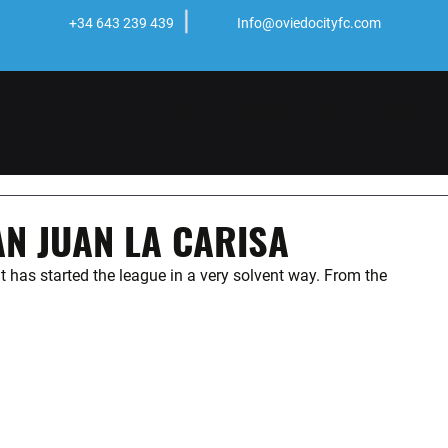
+34 643 239 439
Info@oviedocityfc.com
START
THE CLUB
NEWS
PLAYERS
AN JUAN LA CARISA
at has started the league in a very solvent way. From the 