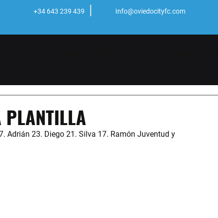
+34 643 239 439
Info@oviedocityfc.com
INICIO
EL CLUB
NOTICIAS
PLANTILLA
I
 PLANTILLA
7. Adrián 23. Diego 21. Silva 17. Ramón Juventud y 