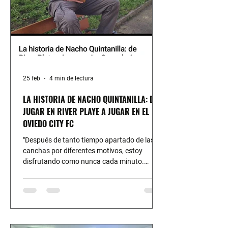
25 feb
4 min de lectura
LA HISTORIA DE NACHO QUINTANILLA: DE
JUGAR EN RIVER PLAYE A JUGAR EN EL
OVIEDO CITY FC
"Después de tanto tiempo apartado de las
canchas por diferentes motivos, estoy
disfrutando como nunca cada minuto.
Siento que soy un referente para mis
compañeros, me encanta hacer piña",
destaca NOTICIA EXTRAIDA DEL DIARIO LA
NUEVA ESPAÑA Nacho Quintanilla (Buenos
Aires, 1997) es un apasionado del fútbol que
acaba de fichar por el Oviedo City de La