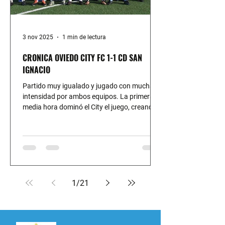
3 nov 2025
1 min de lectura
CRONICA OVIEDO CITY FC 1-1 CD SAN
IGNACIO
Partido muy igualado y jugado con mucha
intensidad por ambos equipos. La primera
media hora dominó el City el juego, creando
tres ocasiones claras de gol en las que el
balón no entró por muy poco. A partir del min
30 el San Ignacio empezó a tener más en
balón y así llegó la jugada del penalti que
finalmente paró magistralmente Guille. La
segunda parte fue parecida a la primera con
más ocasiones para el City que para el San
1
/
21
Ignacio pero los visitantes también tenían
sus opcio