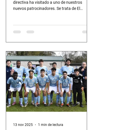
directiva ha visitado a uno de nuestros
nuevos patrocinadores. Se trata de El
Mercadillo de Oviedo de la Calle Covadonga
n°23. Alli encontrarás frutas y verduras
frescas, de calidad y al mejor precio . Un
espacio totalmente renovado, luminoso y
con una gran variedad de productos para
que puedas llevarte lo mejor de la huerta a tu
mesa .
13 nov 2025
1 min de lectura