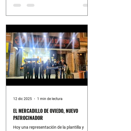
minuto 15 lllegó una jugada confusa en
nuestra área que supone el empate.
Seguimos atacando y dominando pero en un
corner en contra hay una barullo en nuestro
área y nos pitan un penalti que deriv
12 dic 2025
1 min de lectura
EL MERCADILLO DE OVIEDO, NUEVO
PATROCINADOR
Hoy una representación de la plantilla y