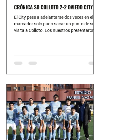
CRÓNICA SD COLLOTO 2-2 OVIEDO CITY FC
El City pese a adelantarse dos veces en el
marcador solo pudo sacar un punto de su
visita a Colloto. Los nuestros presentaron un
once poco reconocible y echando en falta a
varios titulares habituales ausentes por
diversos motivos. Resultado justo en un muy
mal partido de nuestro equipo con muchas
cosas que mejorar si queremos competir por
los puestos altos de la clasificación.