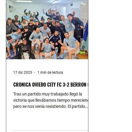
Corredoria , después de una trayectoria
marcada por cambios de aires y diferentes
experiencias que marcaron su carrera
deportiv
17 dic 2025
1 min de lectura
CRONICA OVIEDO CITY FC 3-2 BERRON CF
Tras un partido muy trabajado llegó la
victoria que llevábamos tiempo mereciendo
pero se nos venía resistiendo. El partido
empezó con dominio nuestro aunque ellos
tuvieron la primera ocasión clara. Luego
Gabry metió un golazo de cabeza tras
asistencia de Yiye para hacer el 1-0 En el