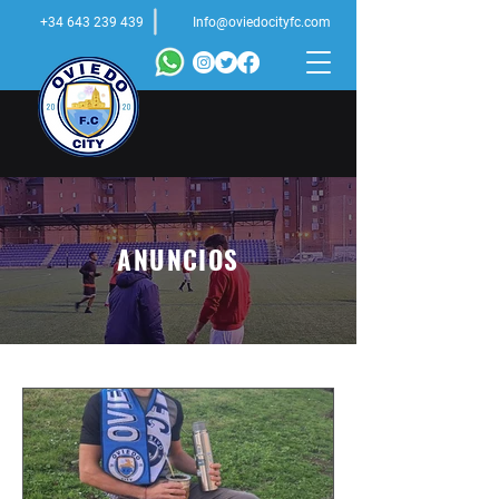
+34 643 239 439
Info@oviedocityfc.com
ANUNCIOS