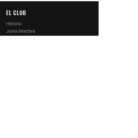
EL CLUB
Historia
Junta Directiva
Cuerpo técnico
Instalaciones
NOTICIAS
Últimas noticias
Eventos
anuncios
Prensa
PLANTILLA OVIEDO CITY FC
IMAGENES
Videos
SOCIOS